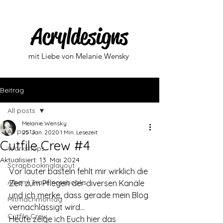
Acryldesigns
mit Liebe von Melanie Wensky
Beitrag
All posts
Melanie Wensky
All posts
25. Jan. 2020
1 Min. Lesezeit
Cutfile Crew #4
Workshops
Aktualisiert:
13. Mai 2024
Scrapbookinglayout
Vor lauter basteln fehlt mir wirklich die 
Alben | Travelnotebooks
Zeit zum Pflegen der diversen Kanäle 
und ich merke, dass gerade mein Blog 
Mitmachmontag
vernachlässigt wird... 
Cutfile Crew
Heute zeige ich Euch hier das 