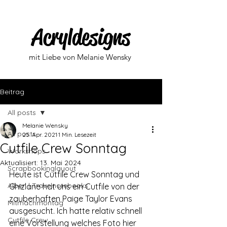
Acryldesigns
mit Liebe von Melanie Wensky
Beitrag
All posts
Melanie Wensky
All posts
25. Apr. 2021
1 Min. Lesezeit
Cutfile Crew Sonntag
Workshops
Aktualisiert:
13. Mai 2024
Scrapbookinglayout
Heute ist Cutfile Crew Sonntag und 
Alben | Travelnotebooks
Ghizlane hat uns ein Cutfile von der 
zauberhaften Paige Taylor Evans 
Mitmachmontag
ausgesucht. Ich hatte relativ schnell 
Cutfile Crew
eine Vorstellung welches Foto hier 