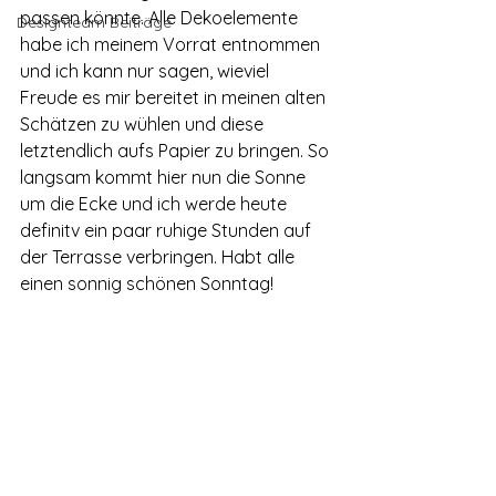
passen könnte. Alle Dekoelemente 
Designteam Beiträge
habe ich meinem Vorrat entnommen 
und ich kann nur sagen, wieviel 
Freude es mir bereitet in meinen alten 
Schätzen zu wühlen und diese 
letztendlich aufs Papier zu bringen. So 
langsam kommt hier nun die Sonne 
um die Ecke und ich werde heute 
definitv ein paar ruhige Stunden auf 
der Terrasse verbringen. Habt alle 
einen sonnig schönen Sonntag! 