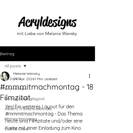
Acryldesigns
mit Liebe von Melanie Wensky
Beitrag
All posts
Melanie Wensky
All posts
29. Apr. 2024
1 Min. Lesezeit
#mmmitmachmontag - 18
Workshops
Filmzitat
Scrapbookinglayout
Yes! Ein weiteres Layout für den 
Alben | Travelnotebooks
#mmmitmachmontag
 - Das Thema 
Mitmachmontag
heute sind Filmzitate und/oder eine 
Karte mit einer Einladung zum Kino 
Cutfile Crew