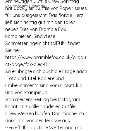
Am heutigen Cutfile Crew Sonntag 
Designteam Beiträge
hat Jacky ein Cutfile von Paper Issues 
für uns ausgesucht. Das florale Herz 
ließ sich richtig gut mit den tollen 
neuen Dies von Bramble Fox 
kombinieren. Sind diese 
Schmetterlinge nicht toll?! Ihr findet 
Sie hier: 
https://www.bramblefox.co.uk/produ
ct-page/fox-dies-8
So erübrigte sich auch die Frage nach 
 Foto und Titel. Papiere und 
Embellishments sind vom HipKitClub 
und von StampinUp. 
Von meinem Beitrag bei Instagram 
könnt Ihr zu allen anderen Cutfile 
Crew Werken hüpfen. Das mache ich 
dann mal von der Terasse aus.  
Genießt Ihr das tolle Wetter auch so 