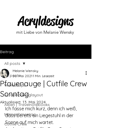
Acryldesigns
mit Liebe von Melanie Wensky
Beitrag
All posts
Melanie Wensky
All posts
30. Mai 2021
1 Min. Lesezeit
Pfauenauge | Cutfile Crew
Workshops
Sonntag
Scrapbookinglayout
Aktualisiert:
13. Mai 2024
Alben | Travelnotebooks
Ich fasse mich kurz, denn ich weiß, 
Mitmachmontag
dass bereits ein Liegestuhl in der 
Sonne auf mich wartet. 
Cutfile Crew