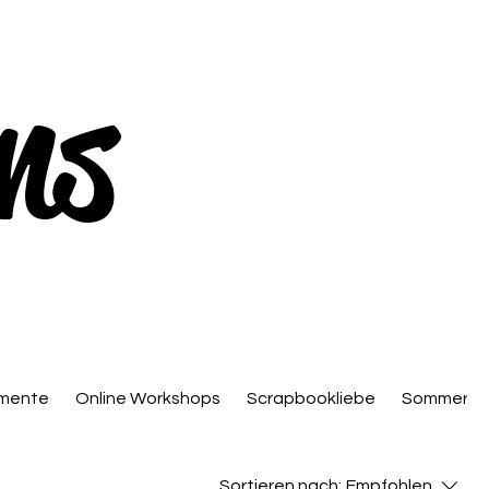
ns
mente
Online Workshops
Scrapbookliebe
Sommer
Sortieren nach:
Empfohlen