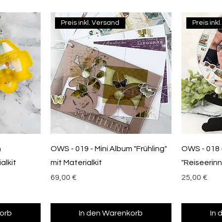
Preis inkl. Versand
Preis ink
m
OWS - 019 - Mini Album "Frühling"
OWS - 018 
alkit
mit Materialkit
"Reiseerin
Preis
Preis
69,00 €
25,00 €
orb
In den Warenkorb
In