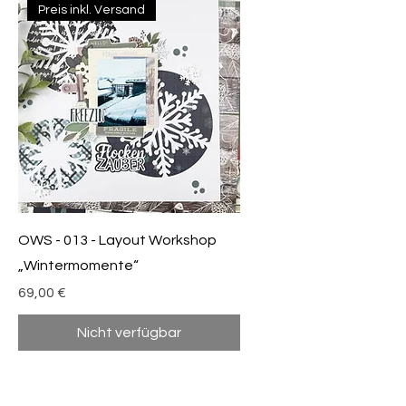
Preis inkl. Versand
OWS - 013 - Layout Workshop
„Wintermomente“
Preis
69,00 €
Nicht verfügbar