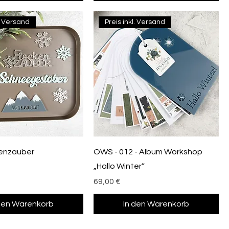
l. Versand
Preis inkl. Versand
kenzauber
OWS - 012 - Album Workshop
„Hallo Winter“
Preis
69,00 €
 den Warenkorb
In den Warenkorb