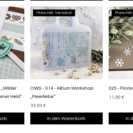
Preis inkl. Versand
Preis ink
 „Wilder
OWS - 014 - Album Workshop
025 - Floc
einer Held“
„Meerliebe“
Preis
11,90 €
Preis
33,00 €
orb
In den Warenkorb
In