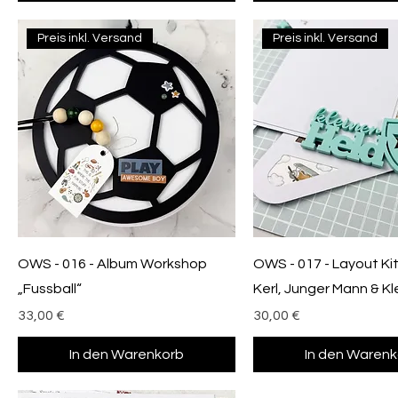
Preis inkl. Versand
Preis inkl. Versand
OWS - 016 - Album Workshop
OWS - 017 - Layout Kit
„Fussball“
Kerl, Junger Mann & Kl
Preis
Preis
33,00 €
30,00 €
In den Warenkorb
In den Warenk