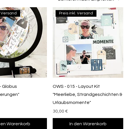
l. Versand
Preis inkl. Versand
- Globus
OWS - 015 - Layout Kit
nerungen"
"Meerliebe, Strandgeschichten &
Urlaubsmomente"
Preis
30,00 €
 den Warenkorb
In den Warenkorb