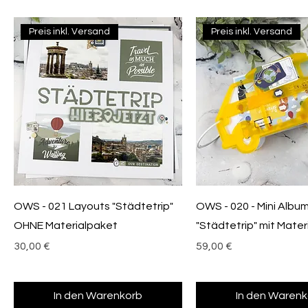
Preis inkl. Versand
Preis inkl. Versand
OWS - 021 Layouts "Städtetrip"
OWS - 020 - Mini Albu
OHNE Materialpaket
"Städtetrip" mit Materi
Preis
Preis
30,00 €
59,00 €
In den Warenkorb
In den Warenk