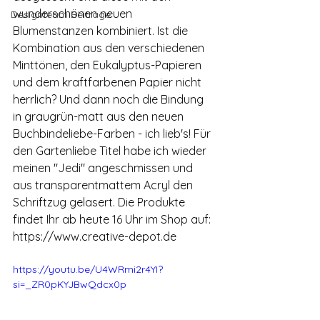
wunderschönen neuen 
Designteam Beiträge
Blumenstanzen kombiniert. Ist die 
Kombination aus den verschiedenen 
Minttönen, den Eukalyptus-Papieren 
und dem kraftfarbenen Papier nicht 
herrlich? Und dann noch die Bindung 
in graugrün-matt aus den neuen 
Buchbindeliebe-Farben - ich lieb's! Für 
den Gartenliebe Titel habe ich wieder 
meinen "Jedi" angeschmissen und 
aus transparentmattem Acryl den 
Schriftzug gelasert. Die Produkte 
findet Ihr ab heute 16 Uhr im Shop auf: 
https://www.creative-depot.de
https://youtu.be/U4WRmi2r4YI?
si=_ZR0pKYJBwQdcx0p