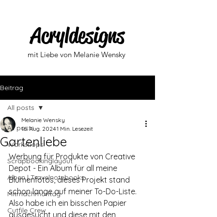
Acryldesigns
mit Liebe von Melanie Wensky
Beitrag
All posts
Melanie Wensky
All posts
16. Aug. 2024
1 Min. Lesezeit
Gartenliebe
Workshops
Werbung für Produkte von Creative 
Scrapbookinglayout
Depot - Ein Album für all meine 
Alben | Travelnotebooks
Blumenfotos, dieses Projekt stand 
schon lange auf meiner To-Do-Liste. 
Mitmachmontag
Also habe ich ein bisschen Papier  
Cutfile Crew
ausgesucht und diese mit den 