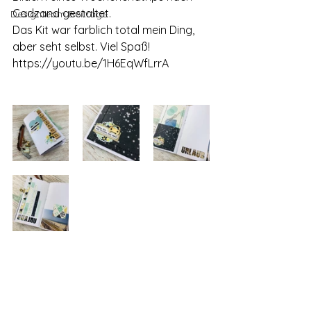
Cadzand gestaltet. 
Designteam Beiträge
Das Kit war farblich total mein Ding, 
aber seht selbst. Viel Spaß! 
https://youtu.be/1H6EqWfLrrA