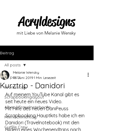
Acryldesigns
mit Liebe von Melanie Wensky
Beitrag
All posts
Melanie Wensky
All posts
18. Juni 2019
1 Min. Lesezeit
Kurztrip - Danidori
Workshops
Auf meinem YouTube Kanal gibt es 
Scrapbookinglayout
seit heute ein neues Video. 
Alben | Travelnotebooks
Mit Hilfe des neuen DaniPeuss 
Scrapbooking Hauptkits habe ich ein 
Mitmachmontag
Danidori (Travelnotebook) mit den 
Cutfile Crew
Bildern eines Wochenendtrips nach 